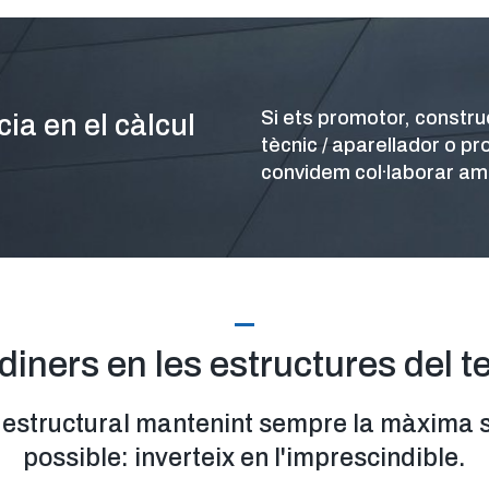
Si ets promotor, construc
ia en el càlcul
tècnic / aparellador o pr
convidem col·laborar am
 diners en les estructures del t
ó estructural mantenint sempre la màxima 
possible: inverteix en l'imprescindible.