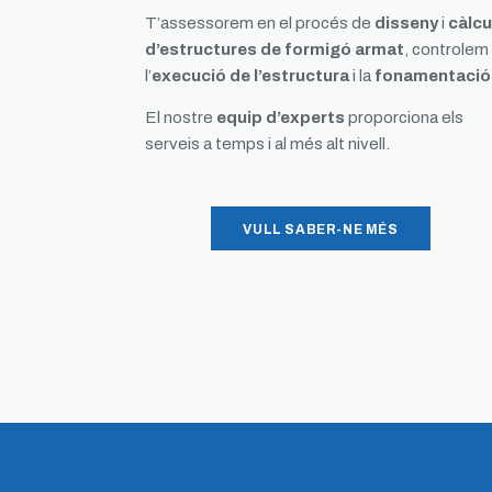
T’assessorem en el procés de
disseny
i
càlcu
d’estructures de formigó armat
, controlem
l’
execució de l’estructura
i la
fonamentació
El nostre
equip d’experts
proporciona els
serveis a temps i al més alt nivell.
VULL SABER-NE MÉS