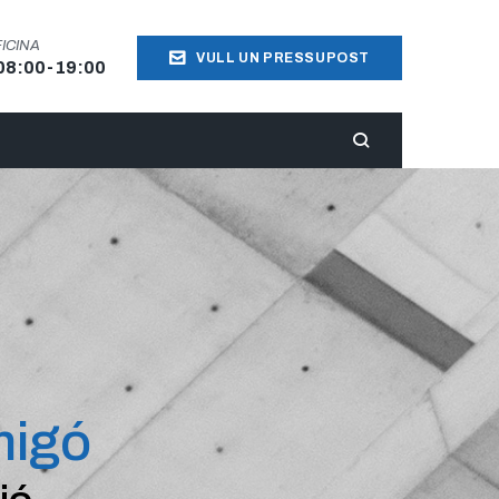
ICINA
VULL UN PRESSUPOST
 08:00-19:00
migó