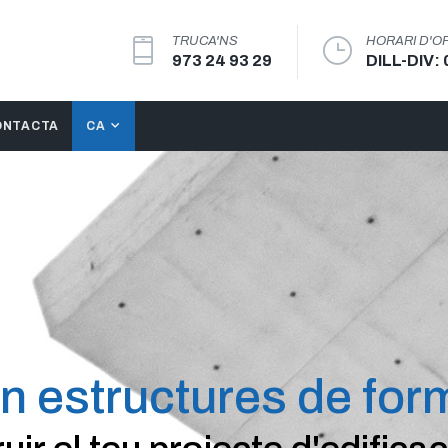
TRUCA'NS
HORARI D'OF
973 24 93 29
DILL-DIV:
ONTACTA
CA
en estructures de for