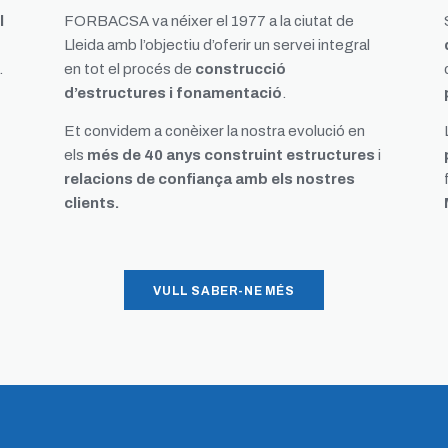
l
FORBACSA va néixer el 1977 a la ciutat de
Lleida amb l’objectiu d’oferir un servei integral
.
en tot el procés de
construcció
d’estructures i fonamentació
.
Et convidem a conèixer la nostra evolució en
els
més de 40 anys construint estructures
i
relacions de confiança amb els nostres
clients.
VULL SABER-NE MÉS