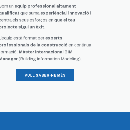
Som un
equip professional altament
qualificat
que suma
experiència
i
innovació
i
centra els seus esforços en
que el teu
projecte sigui un èxit
.
L’equip està format per
experts
professionals de la construcció
en contínua
formació:
Màster internacional BIM
Manager
(Building Information Modeling).
VULL SABER-NE MÉS