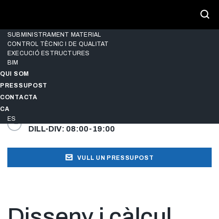
SERVEIS
CONSULTORIA D’ESTRUCTURES
DISSENY I CÀLCUL ESTRUCTURES
SUBMINISTRAMENT MATERIAL
CONTROL TÈCNIC I DE QUALITAT
EXECUCIÓ ESTRUCTURES
BIM
QUI SOM
PRESSUPOST
TRUCA'NS
CONTACTA
973 24 93 29
CA
ES
HORARI D'OFICINA
DILL-DIV: 08:00-19:00
VULL UN PRESSUPOST
Disseny i càlcul