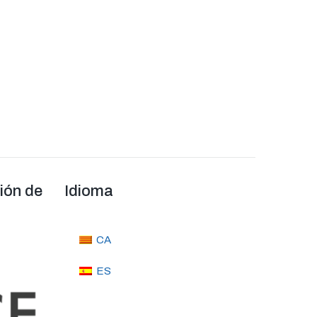
ión de
Idioma
CA
ES