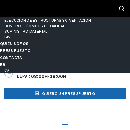
SERVICIOS
CONSULTORIA DE ESTRUCTURAS
DISEÑO Y CÁLCULO DE ESTRUCTURAS
EJECUCIÓN DE ESTRUCTURAS Y CIMENTACIÓN
CONTROL TÉCNICO Y DE CALIDAD
SUMINISTRO MATERIAL
BIM
QUIÉN SOMOS
PRESUPUESTO
LLÁMANOS
CONTACTA
973 24 93 29
ES
CA
HORARIO DE OFICINA
LU-VI: 08:00H-19:00H
QUIERO UN PRESUPUESTO