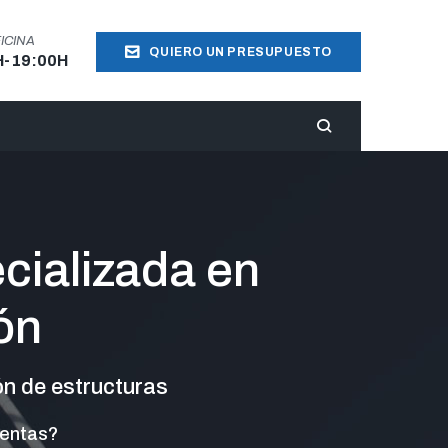
ICINA
QUIERO UN PRESUPUESTO
H-19:00H
ecializada en
ón
ón de estructuras
uentas?