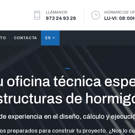
LLÁMANOS
HORARIO DE OF
973 24 93 29
LU-VI: 08:00
STO
CONTACTA
ES
 oficina técnica esp
structuras de hormig
e experiencia en el diseño, cálculo y ejecuci
s preparados para construir tu proyecto. ¿Nos lo c