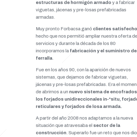
estructuras de hormigón armado
y a fabricar
viguetas, jácenas y pre-losas prefabricadas
armadas.
Muy pronto Forbacsa ganó
clientes satisfech
hecho que nos permitió ampliar nuestra oferta d
servicios y durante la década de los 80
incorporamos la
fabricación y el suministro de
ferralla
.
Fue en los años 90, con la aparición de nuevos
sistemas, que dejamos de fabricar viguetas,
jácenas y pre-losas prefabricadas. Era el momen
de abrirnos a un
nuevo sistema de encofrados
los forjados unidireccionales in-*situ, forja
reticulares y forjados de losa armada.
A partir del año 2008 nos adaptamos a la nueva
situación que atravesaba el
sector de la
construcción
. Superarlo fue un reto que nos dio