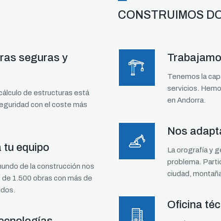
CONSTRUIMOS DO
ras seguras y
Trabajamos
Tenemos la capa
servicios. Hemo
cálculo de estructuras está
en Andorra.
seguridad con el coste más
Nos adapta
 tu equipo
La orografía y 
problema. Parti
mundo de la construcción nos
ciudad, montaña
 de 1.500 obras con más de
idos.
Oficina té