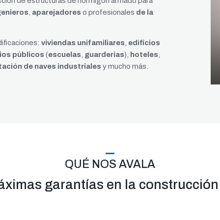
cción de estructuras de hormigón armado para
genieros
,
aparejadores
o profesionales
de la
dificaciones:
viviendas unifamiliares
,
edificios
cios públicos
(
escuelas
,
guarderias
),
hoteles
,
ación de naves industriales
y mucho más.
QUÉ NOS AVALA
ximas garantías en la construcción 