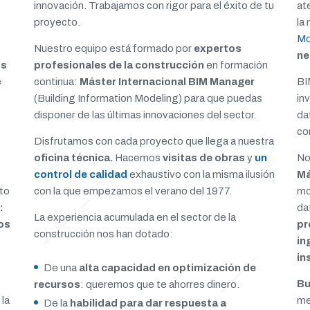
innovación. Trabajamos con rigor para el éxito de tu
at
proyecto.
la
Mo
Nuestro equipo está formado por
expertos
ne
profesionales de la construcción
en formación
os
continua:
Máster Internacional BIM Manager
BI
e
(Building Information Modeling) para que puedas
in
disponer de las últimas innovaciones del sector.
da
co
Disfrutamos con cada proyecto que llega a nuestra
oficina técnica.
Hacemos
visitas de obras
y
un
No
control de calidad
exhaustivo con la misma ilusión
Má
con la que empezamos el verano del 1977.
mo
to
da
:
La experiencia acumulada en el sector de la
pr
dos
construcción nos han dotado:
in
in
De una
alta capacidad en
optimización de
Bu
recursos
: queremos que te ahorres dinero.
me
 la
De la
habilidad para dar respuesta a