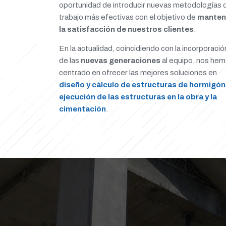
oportunidad de introducir nuevas metodologías 
trabajo más efectivas con el objetivo de
manten
la satisfacción de nuestros clientes
.
En la actualidad, coincidiendo con la incorporació
de las
nuevas generaciones
al equipo, nos he
centrado en ofrecer las mejores soluciones en
diseño y cálculo de estructuras de hormigón
ejecución de las estructuras en la obra y la
cimentación
.