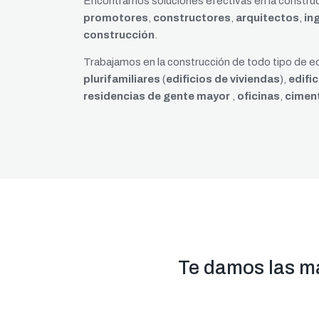
Encontramos soluciones efectivas en la constru
promotores
,
constructores
,
arquitectos
,
in
construcción
.
Trabajamos en la construcción de todo tipo de e
plurifamiliares
(
edificios de viviendas
),
edifi
residencias de gente mayor
,
oficinas
,
ciment
Te damos las má