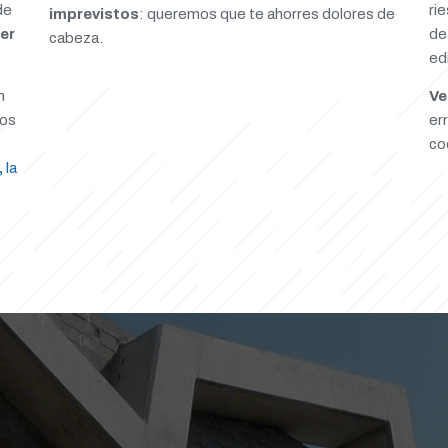
ri
de
imprevistos
: queremos que te ahorres dolores de
de
er
cabeza.
ed
Ve
n
er
mos
co
,
la