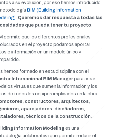
entos a su evolución, por eso hemos introducido
 metodología
BIM
(Building Information
deling)
.
Queremos dar respuesta a todas las
cesidades que pueda tener tu proyecto
.
M permite que los diferentes profesionales
volucrados en el proyecto podamos aportar
tos e información en un modelo único y
mpartido.
s hemos formado en esta disciplina con
el
ster Internacional BIM Manager
para crear
delos virtuales que sumen la información y los
tos de todos los equipos implicados en la obra:
omotores
,
constructores
,
arquitectos
,
genieros
,
aparejadores
,
diseñadores
,
staladores
,
técnicos de la construcción
.
ilding Information Modeling
es una
todología colaborativa que permite reducir el